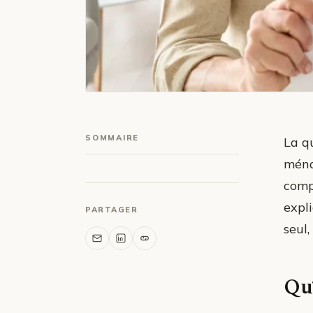
SOMMAIRE
La q
ména
compr
expl
PARTAGER
seul,
Qu