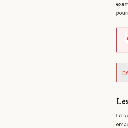
exem
pourr
Dé
Les
La q
empru