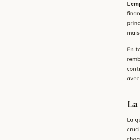
L’
em
fina
prin
mais
En t
remb
contr
avec
La 
La q
cruci
chaq