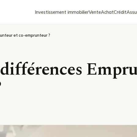
Investissement immobilier
Vente
Achat
Crédit
Assu
runteur et co-emprunteur ?
 différences Empru
?