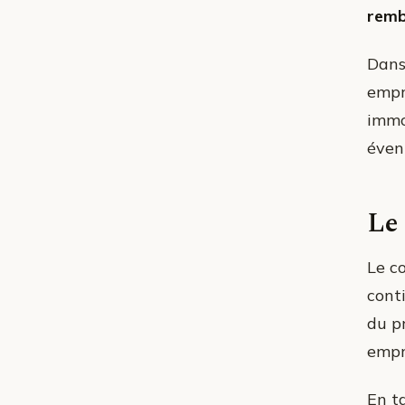
rem
Dans 
empr
immob
éven
Le 
Le co
cont
du pr
empr
En t