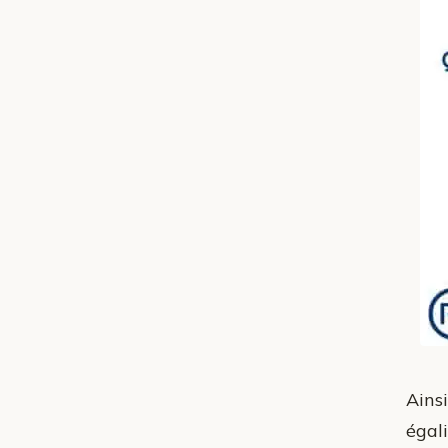
Ains
égal