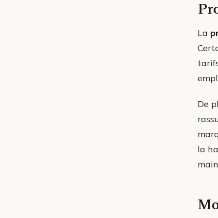
Pro
La
p
Cert
tari
empl
De p
rass
marq
la h
maint
Mon