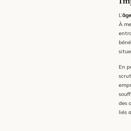
Imp
L’
âg
À me
entr
béné
situe
En pa
scru
empr
souff
des 
liés