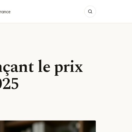
rance
çant le prix
025