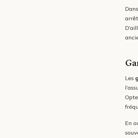
Dans
arrê
D’ai
anci
Gar
Les
l’ass
Opte
fréq
En o
souv