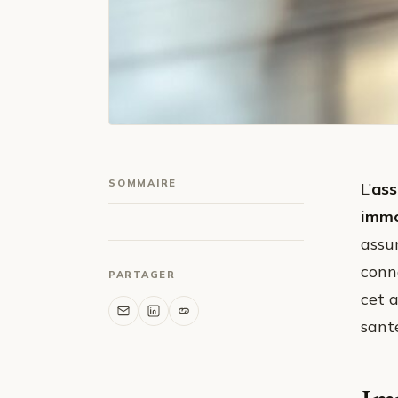
SOMMAIRE
L’
ass
immo
assu
conn
PARTAGER
cet a
santé