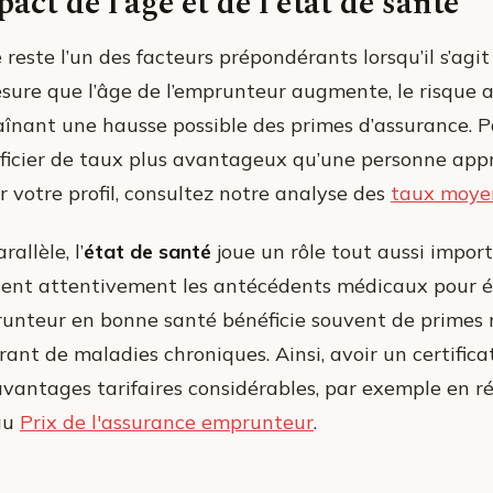
act de l’âge et de l’état de santé
e
reste l’un des facteurs prépondérants lorsqu’il s’ag
sure que l’âge de l’emprunteur augmente, le risque a
aînant une hausse possible des primes d’assurance. P
ficier de taux plus avantageux qu’une personne appro
r votre profil, consultez notre analyse des
taux moye
rallèle, l’
état de santé
joue un rôle tout aussi impor
tent attentivement les antécédents médicaux pour év
unteur en bonne santé bénéficie souvent de primes 
rant de maladies chroniques. Ainsi, avoir un certific
avantages tarifaires considérables, par exemple en ré
 au
Prix de l'assurance emprunteur
.