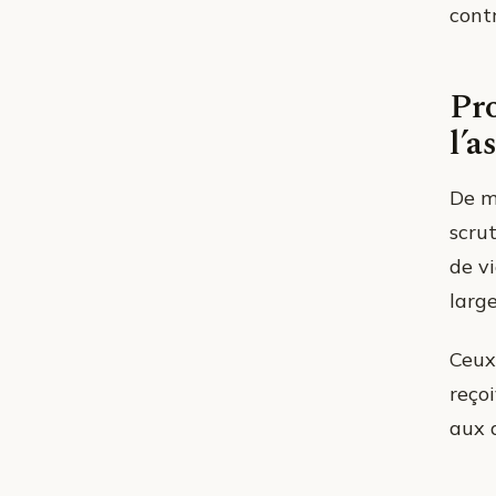
cont
Pro
l’a
De m
scru
de v
larg
Ceux
reço
aux 