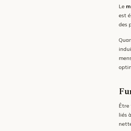
Le
m
est 
des 
Quan
indui
mensu
optim
Fum
Être
liés 
nett