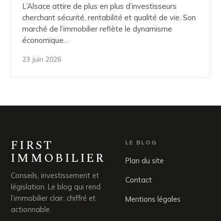
L’Alsace attire de plus en plus d’investisseurs
cherchant sécurité, rentabilité et qualité de vie. Son
marché de l’immobilier reflète le dynamisme
économique…
23 juin 2026
FIRST
LE BLOG
IMMOBILIER
Plan du site
Conseils, investissement et
Contact
législation. Le blog qui rend
l’immobilier clair, chiffré et
Mentions légales
actionnable.