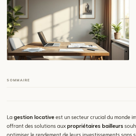
SOMMAIRE
La
gestion locative
est un secteur crucial du monde im
offrant des solutions aux
propriétaires bailleurs
souh
optimiser le rendement de leurs investissements sans 