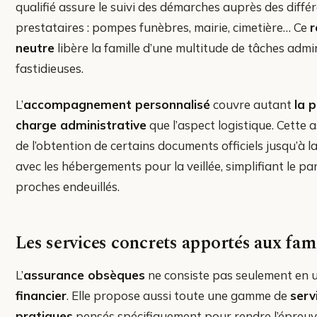
qualifié assure le suivi des démarches auprès des diffé
prestataires : pompes funèbres, mairie, cimetière… Ce
r
neutre
libère la famille d’une multitude de tâches admi
fastidieuses.
L’
accompagnement personnalisé
couvre autant
la p
charge administrative
que l’aspect logistique. Cette 
de l’obtention de certains documents officiels jusqu’à l
avec les hébergements pour la veillée, simplifiant le pa
proches endeuillés.
Les services concrets apportés aux fami
L’
assurance obsèques
ne consiste pas seulement en 
financier
. Elle propose aussi toute une gamme de
serv
pratiques
pensés spécifiquement pour rendre l’épreuv