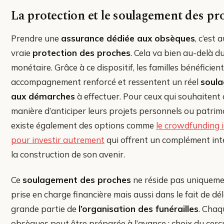
La protection et le soulagement des pr
Prendre une
assurance dédiée aux obsèques
, c’est 
vraie
protection des proches
. Cela va bien au-delà d
monétaire. Grâce à ce dispositif, les familles bénéficien
accompagnement renforcé et ressentent un réel
soul
aux démarches
à effectuer. Pour ceux qui souhaitent d
manière d’anticiper leurs projets personnels ou patrimo
existe également des options comme
le crowdfunding 
pour investir autrement
qui offrent un complément int
la construction de son avenir.
Ce
soulagement des proches
ne réside pas uniqueme
prise en charge financière mais aussi dans le fait de d
grande partie de
l’organisation des funérailles
. Chaq
obsèques peut être préparée à l’avance : choix du cercu