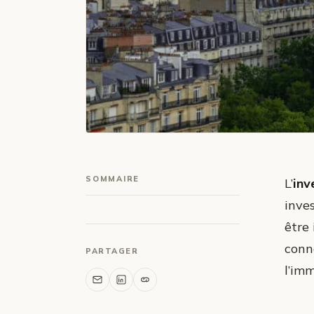
SOMMAIRE
L’
inv
inve
être
conn
PARTAGER
l’imm