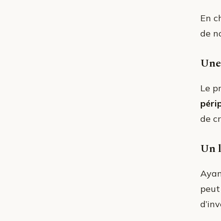
En c
de n
Une 
Le p
péri
de c
Un l
Ayan
peut
d’in