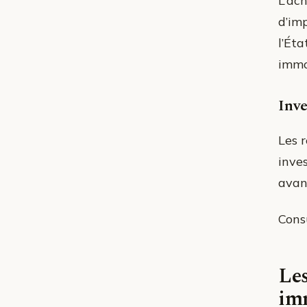
L’ac
d’imp
l’Ét
immo
Inve
Les r
inves
avan
Cons
Les
im