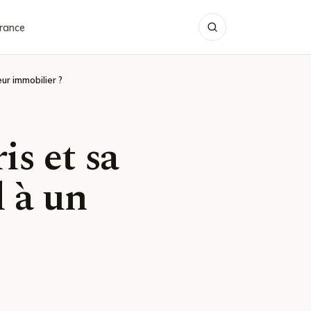
rance
ur immobilier ?
is et sa
l à un