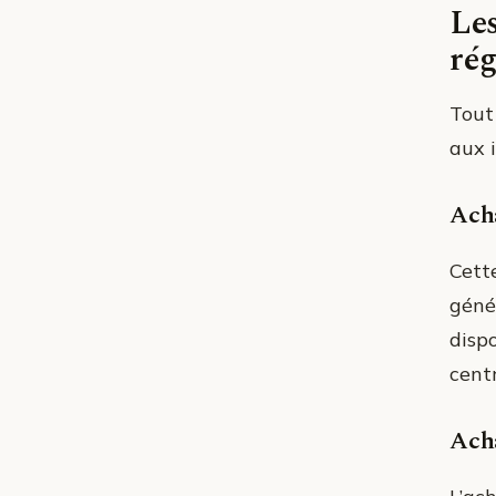
Les
rég
Tout 
aux i
Acha
Cette
géné
disp
centr
Acha